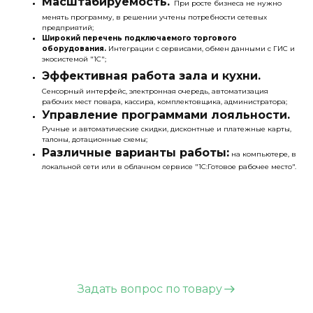
Масштабируемость.
При росте бизнеса не нужно
менять программу, в решении учтены потребности сетевых
предприятий;
Широкий перечень подключаемого торгового
оборудования.
Интеграции с сервисами, обмен данными с ГИС и
экосистемой "1С";
Эффективная работа зала и кухни.
Сенсорный интерфейс, электронная очередь, автоматизация
рабочих мест повара, кассира, комплектовщика, администратора;
Управление программами лояльности.
Ручные и автоматические скидки, дисконтные и платежные карты,
талоны, дотационные схемы;
Различные варианты работы
:
на компьютере, в
локальной сети или в облачном сервисе "1С:Готовое рабочее место".
Задать вопрос по товару