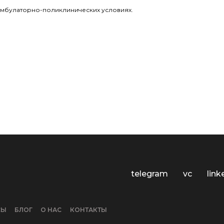
амбулаторно-поликлинических условиях.
telegram
vc
link
СЫ
БЛОГ
О НАС
КОНТАКТЫ