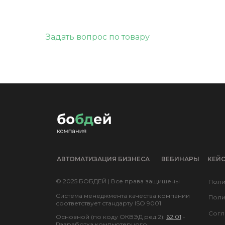
Задать вопрос по товару
АВТОМАТИЗАЦИЯ БИЗНЕСА
ВЕБИНАРЫ
КЕЙ
© 2025 БОБДЕЙ | Все права защищены
Поли
Система менеджмента качества компании
Поли
соответствует стандарту ISO 9001
Согл
Основной (по коду ОКВЭД ред.2):
62.01
-
Разработка компьютерного