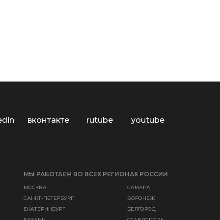
edin
вконтакте
rutube
youtube
МЫ РАБОТАЕМ ВО ВСЕХ РЕГИОНАХ РОССИИ
МОСКВА
САМАРА
САНКТ-ПЕТЕРБУРГ
ВОРОНЕЖ
ЕКАТЕРИНБУРГ
БЕЛГОРОД
КАЗАНЬ
СТАВРОПОЛЬ