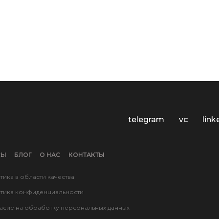
telegram
vc
link
СЫ
БЛОГ
О НАС
КОНТАКТЫ
тика в области качества
тика конфиденциальности
асие на обработку персональных данных