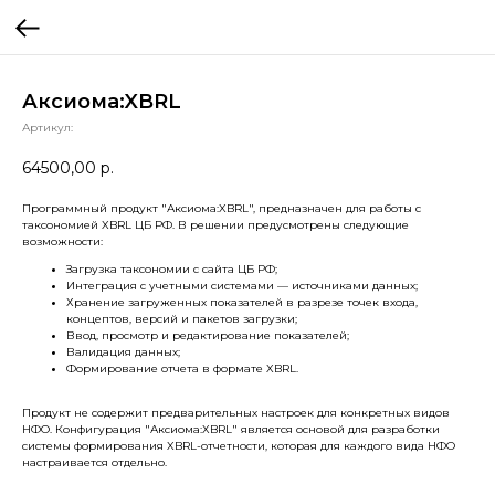
Аксиома:XBRL
Артикул:
64500,00
р.
Программный продукт "Аксиома:XBRL", предназначен для работы с
таксономией XBRL ЦБ РФ. В решении предусмотрены следующие
возможности:
Загрузка таксономии с сайта ЦБ РФ;
Интеграция с учетными системами — источниками данных;
Хранение загруженных показателей в разрезе точек входа,
концептов, версий и пакетов загрузки;
Ввод, просмотр и редактирование показателей;
Валидация данных;
Формирование отчета в формате XBRL.
Продукт не содержит предварительных настроек для конкретных видов
НФО. Конфигурация "Аксиома:XBRL" является основой для разработки
системы формирования XBRL-отчетности, которая для каждого вида НФО
настраивается отдельно.