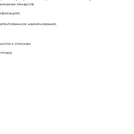
знакам лекарств:
ификация);
атентованное наименование;
ности к спискам:
ппам);