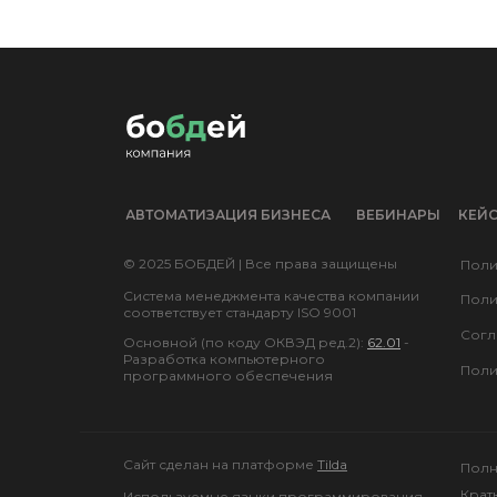
АВТОМАТИЗАЦИЯ БИЗНЕСА
ВЕБИНАРЫ
КЕЙ
© 2025 БОБДЕЙ | Все права защищены
Поли
Система менеджмента качества компании
Поли
соответствует стандарту ISO 9001
Согл
Основной (по коду ОКВЭД ред.2):
62.01
-
Разработка компьютерного
Поли
программного обеспечения
Cайт сделан на платформе
Tilda
Полн
Крат
Используемые языки программирования