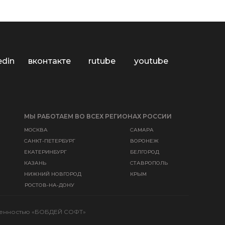
edin
вконтакте
rutube
youtube
МЫ РАБОТАЕМ ВО ВСЕХ РЕГИОНАХ РОССИИ
МОСКВА
САМАРА
САНКТ-ПЕТЕРБУРГ
ВОРОНЕЖ
ЕКАТЕРИНБУРГ
БЕЛГОРОД
КАЗАНЬ
СТАВРОПОЛЬ
НИЖНИЙ НОВГОРОД
КРЫМ
РОСТОВ-НА-ДОНУ
твенностью «БОБДЕЙ СОФТ»