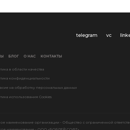
telegram
vc
link
СЫ
БЛОГ
О НАС
КОНТАКТЫ
тика в области качества
тика конфиденциальности
асие на обработку персональных данных
тика использования Cookies
ое наименование организации - Общество с ограниченной ответс
кое наименование - ООО «БОБДЕЙ СОФТ»