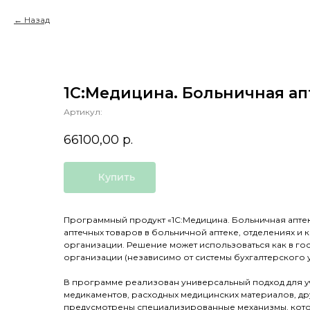
Назад
1С:Медицина. Больничная ап
Артикул:
66100,00
р.
Купить
Программный продукт «1C:Медицина. Больничная аптек
аптечных товаров в больничной аптеке, отделениях и к
организации. Решение может использоваться как в го
организации (независимо от системы бухгалтерского у
В программе реализован универсальный подход для у
медикаментов, расходных медицинских материалов, др
предусмотрены специализированные механизмы, кото