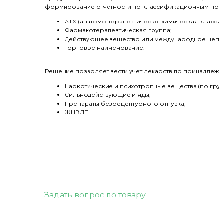
формирование отчетности по классификационным при
АТХ (анатомо-терапевтическо-химическая класс
Фармакотерапевтическая группа;
Действующее вещество или международное неп
Торговое наименование.
Решение позволяет вести учет лекарств по принадлеж
Наркотические и психотропные вещества (по гру
Сильнодействующие и яды;
Препараты безрецептурного отпуска;
ЖНВЛП.
Задать вопрос по товару