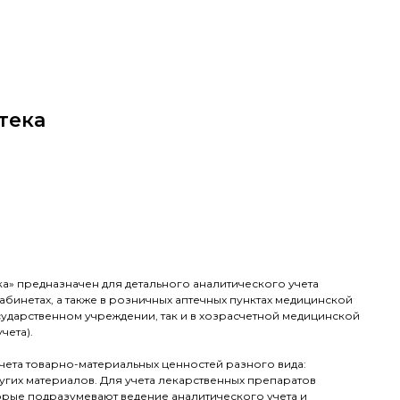
тека
а» предназначен для детального аналитического учета
абинетах, а также в розничных аптечных пунктах медицинской
сударственном учреждении, так и в хозрасчетной медицинской
чета).
чета товарно-материальных ценностей разного вида:
угих материалов. Для учета лекарственных препаратов
рые подразумевают ведение аналитического учета и