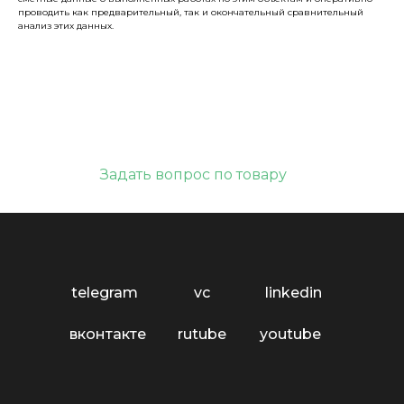
проводить как предварительный, так и окончательный сравнительный
анализ этих данных.
Задать вопрос по товару
telegram
vc
linkedin
вконтакте
rutube
youtube