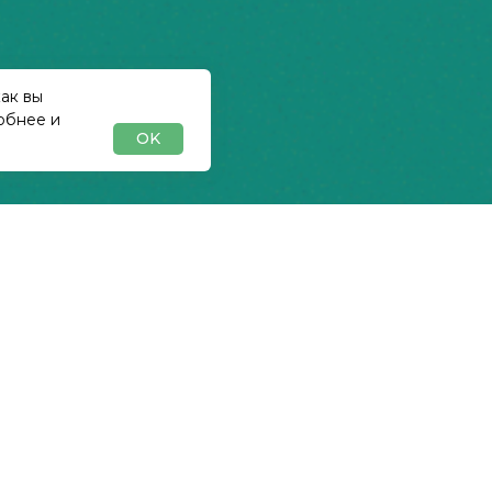
ак вы
обнее и
OK