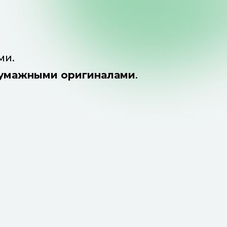
ми.
бумажными оригиналами
.