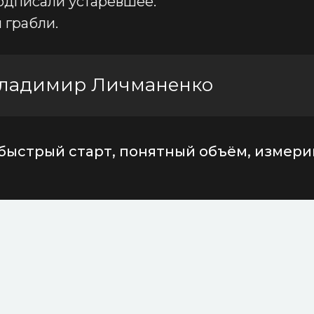
одписали устаревшее.
и грабли.
ладимир Личманенко
быстрый старт, понятный объём, измер