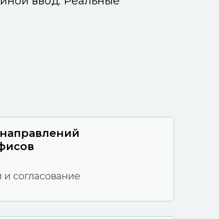
йной ввод. Реальные
 направлений
фисов
и и согласование