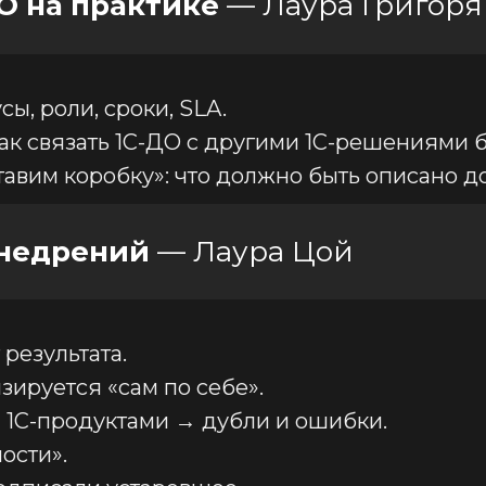
О на практике
— Лаура Григоря
сы, роли, сроки, SLA.
ак связать 1С-ДО с другими 1С-решениями б
«ставим коробку»: что должно быть описано до
внедрений
— Лаура Цой
результата.
ируется «сам по себе».
 1С-продуктами → дубли и ошибки.
ости».