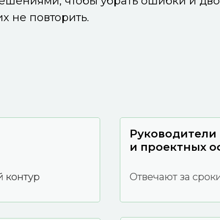
ешениями, чтобы убрать ошибки и дво
их не повторить.
Руководители
и проектных о
 контур
Отвечают за срок