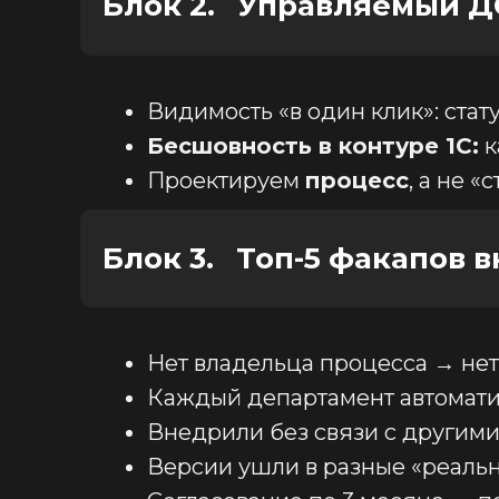
Блок 2.
_
Управляемый Д
Видимость «в один клик»: стату
Бесшовность в контуре 1С:
к
Проектируем
процесс
, а не 
Блок 3.
_
Топ-5 факапов 
Нет владельца процесса → нет 
Каждый департамент автоматиз
Внедрили без связи с другими
Версии ушли в разные «реальн