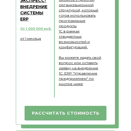
ЭКСПРЕСС-
организационной
ВНЕДРЕНИЕ
структурой, который
СИСТЕМЫ
готов использовать
ERP
программные
продукты
От 1 000 000 руб.
1С в рамках
стандартных
от 1 месяца
возможностей и
конфигураций.
Вы можете задать свой
вопрос или оставить
заявку на внедрение
1С: ERP "Управление
предприятием" по
кнопке ниже
РАССЧИТАТЬ СТОИМОСТЬ