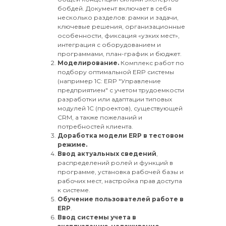
бобдей. Документ включает в себя
несколько разделов: рамки и задачи,
ключевые решения, организационные
особенности, фиксация «узких мест»,
интеграция с оборудованием и
программами, план-график и бюджет.
Моделирование.
Комплекс работ по
подбору оптимальной ERP системы
(например 1С: ERP "Управление
предприятием" с учетом трудоемкости
разработки или адаптации типовых
модулей 1С (проектов), существующей
CRM, а также пожеланий и
потребностей клиента.
Доработка модели ERP в тестовом
режиме.
Ввод актуальных сведений
,
распределений ролей и функций в
программе, установка рабочей базы и
рабочих мест, настройка прав доступа
к системе.
Обучение пользователей работе в
ERP
.
Ввод системы учета в