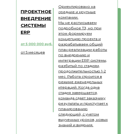
Ориентировано на
ПРОЕКТНОЕ
средние и крупные
компании.
ВНЕДРЕНИЕ
Мы не расписываем
СИСТЕМЫ
подробное ТЗ, но при
ERP
этом формируем
концепцию проекта и
от 5 000 000 руб.
разрабатываем общий
план реализации работы
от 5 месяцев
по внедрению и
интеграции ERP системы,
разбитый по стадиям,
продолжительностью 1-2
мес. Работа строится в
режиме еженедельных
итераций. Когда одна
стадия завершается,
команда сдает заказчику
результаты и приступает к
планированию
следующей, с учетом
выученных уроков, новых
знаний и видения.