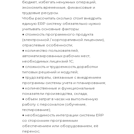
бюджет, избегать ненужных операций,
экономить временные, финансовые и
трудовые ресурсы.
Чтобы рассчитать сколько стоит внедрить
единую ERP систему обязательно нужно
учитывать основные факторы:
● стоимость программного продукта
(электронной / корпоративной лицензии),
отраслевые особенности;
● количество пользователей,
автоматизированных рабочих мест,
необходимых лицензий 1C;
● сложность и трудоемкость доработки
типовых решений и модулей;
● трудозатраты, связанные с внедрением
программы системы учета и планирования;
● количественные и функциональные
показатели производства, склада;
● объем затрат в часах на выполненную
работу с персоналом (обучение,
тестирование);
● необходимость интеграции системы ERP
со сторонним программным
обеспечением или оборудованием, её
перенос;