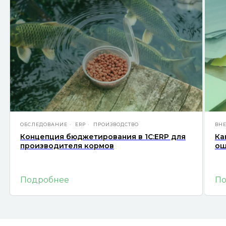
ОБСЛЕДОВАНИЕ
ERP
ПРОИЗВОДСТВО
ВН
Концепция бюджетирования в 1С:ERP для
Ка
производителя кормов
ош
Подробнее
П