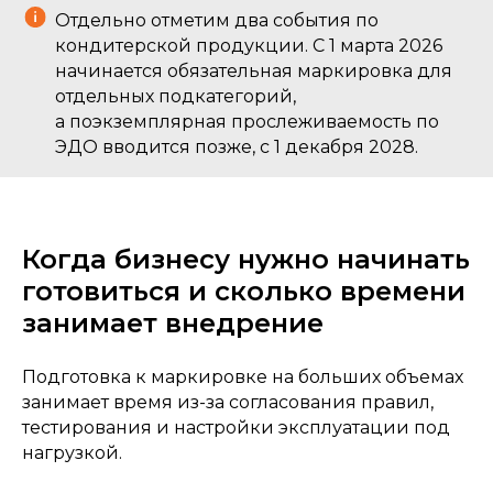
страницах
1С:ERP
Отдельно отметим два события по
и
автоматизации
производства на базе 1С
кондитерской продукции. С 1 марта 2026
начинается обязательная маркировка для
отдельных подкатегорий,
а поэкземплярная прослеживаемость по
ЭДО вводится позже, с 1 декабря 2028.
Когда бизнесу нужно начинать
готовиться и сколько времени
занимает внедрение
Подготовка к маркировке на больших объемах
занимает время из-за согласования правил,
тестирования и настройки эксплуатации под
нагрузкой.