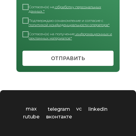
Согласен(а) на
обработку персональных
данных *
Подтверждаю ознакомление и согласие с
политикой конфиденциальности оператора*
Согласен(а) на получение
информационных и
рекламных материалов*
ОТПРАВИТЬ
max
vc
telegram
linkedin
rutube
вконтакте