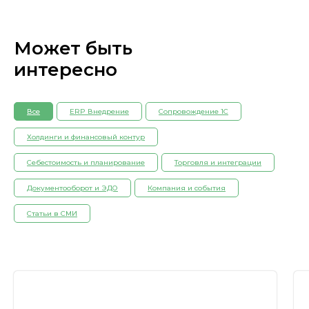
Может быть
интересно
Все
ERP Внедрение
Сопровождение 1С
Холдинги и финансовый контур
Себестоимость и планирование
Торговля и интеграции
Документооборот и ЭДО
Компания и события
Статьи в СМИ