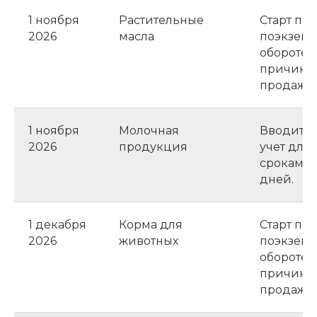
1 ноября
Растительные
Старт пе
2026
масла
поэкземп
обороте 
причина
продажей
1 ноября
Молочная
Вводитс
2026
продукция
учет для
сроками 
дней.
1 декабря
Корма для
Старт пе
2026
животных
поэкземп
обороте 
причина
продажей