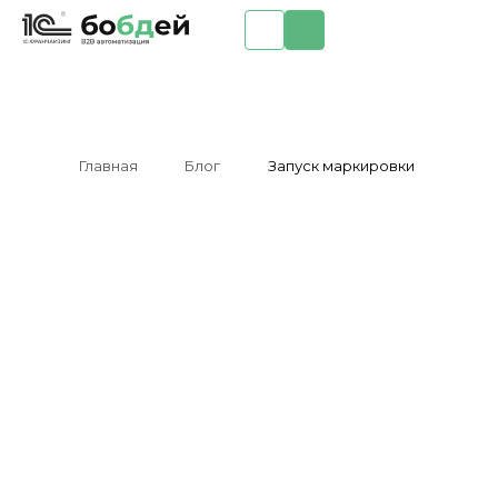
Главная
Блог
Запуск маркировки
Честный знак
без иллюзий
как пройти запуск
маркировки
и не остановить отгрузку
на статусах и документах
11 марта 2026