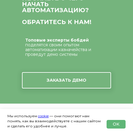
НАЧАТЬ
АВТОМАТИЗАЦИЮ?
ОБРАТИТЕСЬ К НАМ!
Топовые эксперты бобдей
поделятся своим опытом
автоматизации казначейства и
проведут демо системы
ЗАКАЗАТЬ ДЕМО
Мы используем
cookie
— они помогают нам
понять, как вы взаимодействуете с нашим сайтом
OK
и сделать его удобнее и лучше.
КАЗНАЧЕЙСТВО В