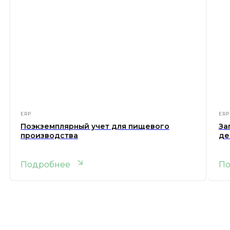
ERP
ERP
Поэкземплярный учет для пищевого
За
производства
де
Подробнее
П