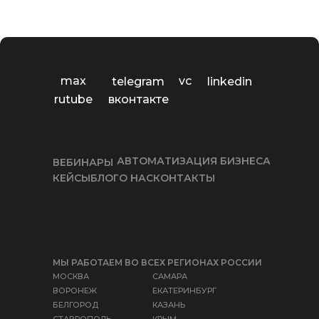
max
vc
telegram
linkedin
rutube
вконтакте
АВТОМАТИЗАЦИЯ БИЗНЕСА
ВЕБИНАРЫ
КЕЙСЫ
БЛОГ
О НАС
КОНТАКТЫ
МЫ РАБОТАЕМ ВО ВСЕХ РЕГИОНАХ РОССИИ
МОСКВА
САМАРА
ВОРОНЕЖ
ЕКАТЕРИНБУРГ
БЕЛГОРОД
КАЗАНЬ
СТАВРОПОЛЬ
КРЫМ