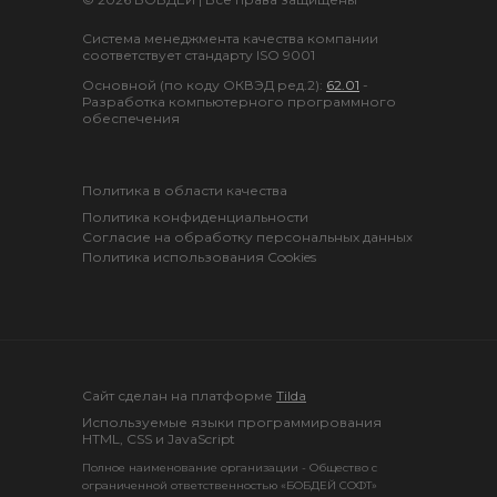
расчетах прироста (ф. N СП-44),
представляют в бухгалтерию
Система менеджмента качества компании
одновременно с Отчетом о
соответствует стандарту ISO 9001
движении скота и птицы на
Основной (по коду ОКВЭД ред.2):
62.01
-
Разработка компьютерного программного
ферме (ф. N СП-51).
обеспечения
Падёж
Документ "Акт выбытия птицы"
Политика в области качества
предназначен для отражения
Политика конфиденциальности
Согласие на обработку персональных данных
выбытия павшей птицы. На
Политика использования Cookies
основании отраслевой отчётности
можно получить информацию о
птице в случае ее падежа,
вынужденной прирезки, а также
забоя птицы всех учетных групп
Cайт сделан на платформе
Tilda
(молодняк животных, животные на
Используемые языки программирования
откорме, птица, животные
HTML, CSS и JavaScript
основного стада).
Полное наименование организации - Общество с
ограниченной ответственностью «БОБДЕЙ СОФТ»