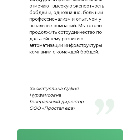
отчете отражается информация в
отмечают высокую экспертность
разрезе дат закладки яйца на
бобдей и, однозначно, больший
инкубацию с указанием
профессионализм и опыт, чем у
количества и остатка яиц в
локальных компаний. Мы готовы
закладке на начало дня (месяца).
продолжить сотрудничество по
дальнейшему развитию
Перекладка яйца в выводной
автоматизации инфраструктуры
компании с командой бобдей.
шкаф
Документ "Акт перекладки яйца"
позволяет отразить факт
перекладки яйца из
инкубаторных шкафов в
Хисматуллина Суфия
выводные, с учетом выбраковки
Нурфаисовна​
яйца.
Генеральный директор
ООО «Простая еда»
Выбытие яйца
Во время нахождения яйца в
инкубаторе проводится несколько
миражей (осмотров яиц), по