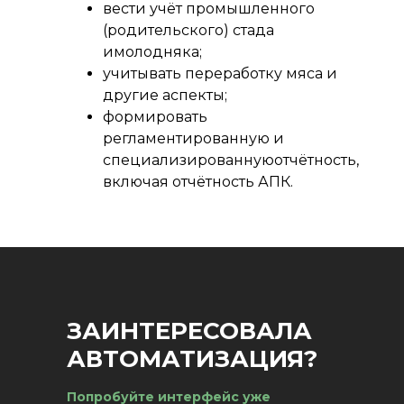
вести учёт промышленного
(родительского) стада
имолодняка;
учитывать переработку мяса и
другие аспекты;
формировать
регламентированную и
специализированнуюотчётность,
включая отчётность АПК.
"1С:Птицеводство. Модуль для
1С:ERP" бесшовно интегрируется в
единую информационную
ЗАИНТЕРЕСОВАЛА
систему на базе конфигурации
АВТОМАТИЗАЦИЯ?
"ERP Управление предприятием"
и позволяет автоматизировать
Попробуйте интерфейс уже