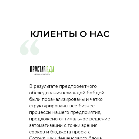
позволяет отразить количество
яйца, пригодного для инкубации,
указать количество
выбракованных яиц и определить
КЛИЕНТЫ О НАС
назначение яиц, неподлежащих
инкубации.
Закладка яйца в инкубатор
Документ "Акт закладки яйца"
позволяет отразить количество
яиц, пригодных для помещения в
В результате предпроектного
инкубатор, сформировать партии
обследования командой бобдей
закладки яйца и оформить
были проанализированы и четко
передачу этих партий в
структурированы все бизнес-
производство.
процессы нашего предприятия,
С помощью отраслевого отчета
предложено оптимальное решение
можно получить информацию о
автоматизации с точки зрения
ходе процесса инкубации. В
сроков и бюджета проекта.
Сотрудники финансового блока