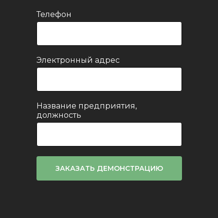
Учет выбытия яиц.
Телефон
Поступление яйца
Приход яйца для целей
инкубации отражается:
Электронный адрес
документом "Акт сбора яйца",
в случае сбора яиц с
собственной птицы;
Название предприятия,
документом "Поступление
должность
товаров и услуг", в случае
приобретения яиц у
сторонних поставщиков.
С помощью отраслевого отчета
можно проанализировать сбор
ЗАКАЗАТЬ ДЕМОНСТРАЦИЮ
яйца в птичниках.
Сортировка яйца
Документ "Акт сортировки яиц"