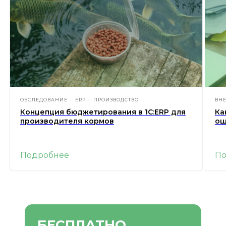
ОБСЛЕДОВАНИЕ
ERP
ПРОИЗВОДСТВО
ВН
Концепция бюджетирования в 1С:ERP для
Ка
производителя кормов
ош
Подробнее
П
БЕСПЛАТНО