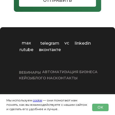
ОТПРАВИТЬ
max
vc
telegram
linkedin
rutube
вконтакте
АВТОМАТИЗАЦИЯ БИЗНЕСА
ВЕБИНАРЫ
КЕЙСЫ
БЛОГ
О НАС
КОНТАКТЫ
Мы используем
cookie
— они помогают нам
понять, как вы взаимодействуете с нашим сайтом
OK
МЫ РАБОТАЕМ ВО ВСЕХ РЕГИОНАХ РОССИИ
и сделать его удобнее и лучше.
МОСКВА
САМАРА