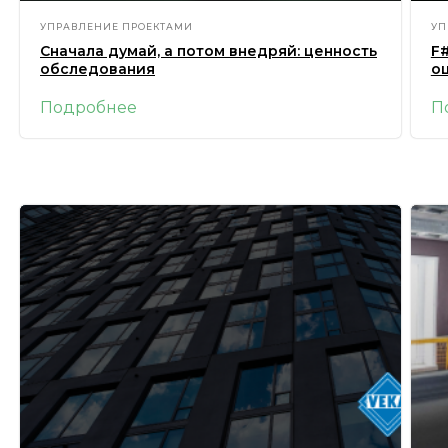
УПРАВЛЕНИЕ ПРОЕКТАМИ
УП
Сначала думай, а потом внедряй: ценность
F#
обследования
о
Подробнее
П