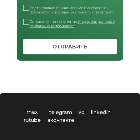
Подтверждаю ознакомление и согласие с
политикой конфиденциальности оператора*
Согласен(а) на получение
информационных и
рекламных материалов*
ОТПРАВИТЬ
max
vc
telegram
linkedin
rutube
вконтакте